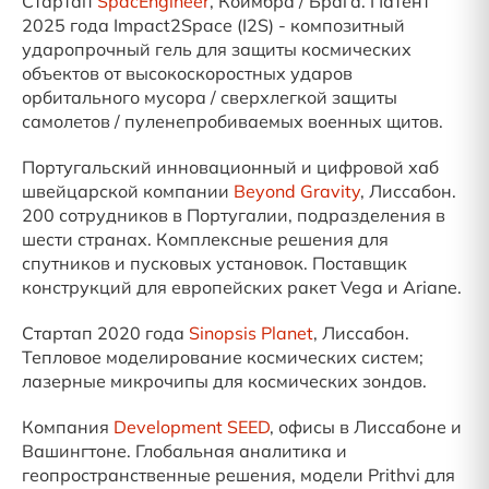
Стартап
SpacEngineer
, Коимбра / Брага. Патент
2025 года Impact2Space (I2S) - композитный
ударопрочный гель для защиты космических
объектов от высокоскоростных ударов
орбитального мусора / сверхлегкой защиты
самолетов / пуленепробиваемых военных щитов.
Португальский инновационный и цифровой хаб
швейцарской компании
Beyond Gravity
, Лиссабон.
200 сотрудников в Португалии, подразделения в
шести странах. Комплексные решения для
спутников и пусковых установок. Поставщик
конструкций для европейских ракет Vega и Ariane.
Стартап 2020 года
Sinopsis Planet
, Лиссабон.
Тепловое моделирование космических систем;
лазерные микрочипы для космических зондов.
Компания
Development SEED
, офисы в Лиссабоне и
Вашингтоне. Глобальная аналитика и
геопространственные решения, модели Prithvi для