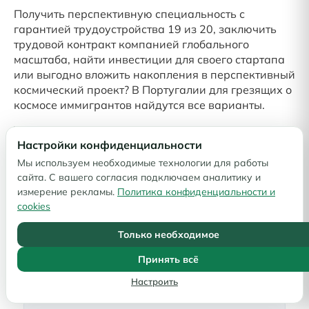
Получить перспективную специальность с
гарантией трудоустройства 19 из 20, заключить
трудовой контракт компанией глобального
масштаба, найти инвестиции для своего стартапа
или выгодно вложить накопления в перспективный
космический проект? В Португалии для грезящих о
космосе иммигрантов найдутся все варианты.
Иммиграционное агентство Okno.Agency
Настройки конфиденциальности
поможет пройти путь получения ВНЖ
Мы используем необходимые технологии для работы
Португалии с минимальными затратами
сайта. С вашего согласия подключаем аналитику и
энергии. Знаем требования новых законов,
измерение рекламы.
Политика конфиденциальности и
условия иммиграционных программ
cookies
Португалии, порядок подготовки документов,
ситуацию на рынке недвижимости и способы
Только необходимое
безопасного финансирования португальских
Принять всё
проектов.
Настроить