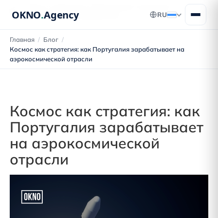
Блог о переезде в Португалию: получение
OKNO
.
Agency
RU
ВНЖ, ПМЖ и гражданства
Главная
/
Блог
/
Космос как стратегия: как Португалия зарабатывает на
аэрокосмической отрасли
Космос как стратегия: как
Португалия зарабатывает
на аэрокосмической
отрасли