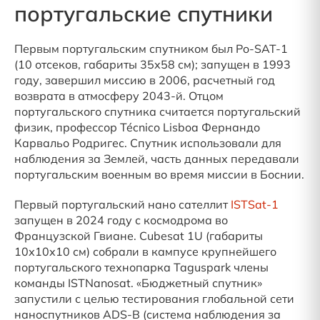
португальские спутники
Первым португальским спутником был Po-SAT-1
(10 отсеков, габариты 35х58 см); запущен в 1993
году, завершил миссию в 2006, расчетный год
возврата в атмосферу 2043-й. Отцом
португальского спутника считается португальский
физик, профессор Técnico Lisboa Фернандо
Карвальо Родригес. Спутник использовали для
наблюдения за Землей, часть данных передавали
португальским военным во время миссии в Боснии.
Первый португальский нано сателлит
ISTSat-1
запущен в 2024 году с космодрома во
Французской Гвиане. Cubesat 1U (габариты
10х10х10 см) собрали в кампусе крупнейшего
португальского технопарка Taguspark члены
команды ISTNanosat. «Бюджетный спутник»
запустили с целью тестирования глобальной сети
наноспутников ADS-B (система наблюдения за