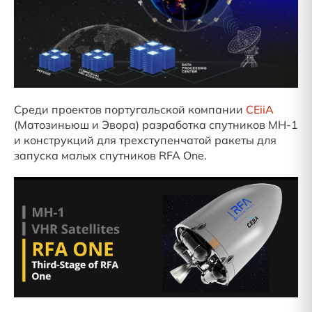
Среди проектов португальской компании
CEiiA
(Матозиньюш и Эвора) разработка спутников MH-1
и конструкций для трехступенчатой ракеты для
запуска малых спутников RFA One.