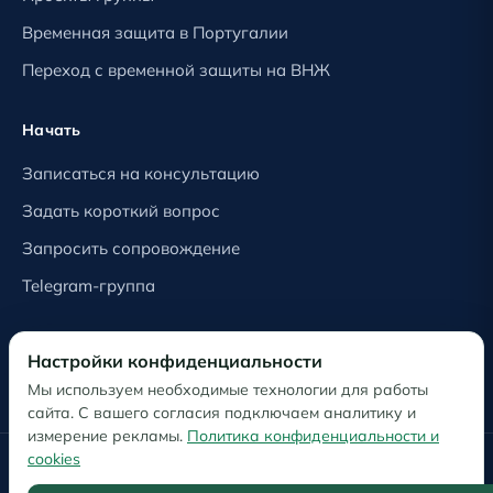
Временная защита в Португалии
Переход с временной защиты на ВНЖ
Начать
Записаться на консультацию
Задать короткий вопрос
Запросить сопровождение
Telegram-группа
Правовое
Настройки конфиденциальности
Обработка персональных данных
Мы используем необходимые технологии для работы
сайта. С вашего согласия подключаем аналитику и
измерение рекламы.
Политика конфиденциальности и
cookies
© OKNO Agency · OKNO LDA, Португалия