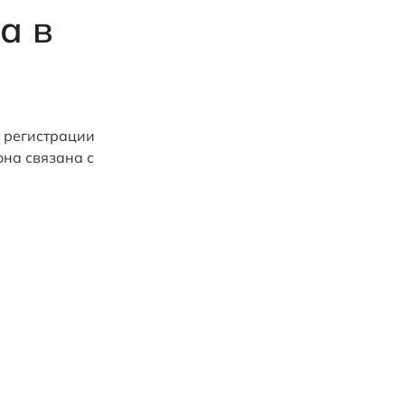
а в
а регистрации
она связана с