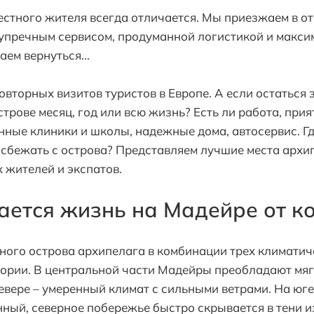
естного жителя всегда отличается. Мы приезжаем в от
упречным сервисом, продуманной логистикой и макс
ем вернуться...
овторных визитов туристов в Европе. А если остаться 
трове месяц, год или всю жизнь? Есть ли работа, при
нные клиники и школы, надежные дома, автосервис. Гд
сбежать с острова? Представляем лучшие места архи
 жителей и экспатов.
ается жизнь на Мадейре от к
ного острова архипелага в комбинации трех климатич
ории. В центральной части Мадейры преобладают мяг
 севере – умеренный климат с сильными ветрами. На ю
нный, северное побережье быстро скрывается в тени и