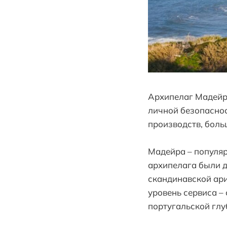
Архипелаг Мадейра
личной безопаснос
производств, боль
Мадейра – популяр
архипелага были 
скандинавской ари
уровень сервиса –
португальской глу