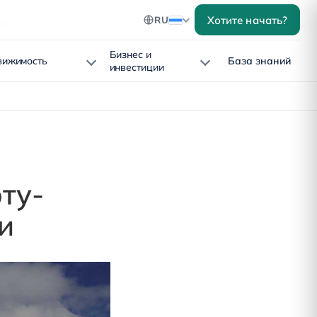
Хотите начать?
RU
тва
Бизнес и
вижимость
База знаний
инвестиции
ту-
и