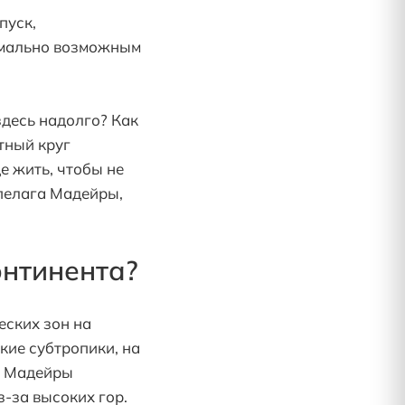
пуск,
имально возможным
здесь надолго? Как
ятный круг
е жить, чтобы не
пелага Мадейры,
онтинента?
еских зон на
кие субтропики, на
ге Мадейры
з-за высоких гор.