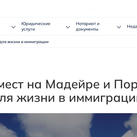
ог о переезде в Португалию: получение ВНЖ, ПМЖ и гражданс
Юридические
Нотариат и
Нед
услуги
документы
 для жизни в иммиграции
мест на Мадейре и Пор
ля жизни в иммиграци