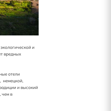
 экологической и
ет вредных
ные отели
, немецкой,
традиции и высокий
 чем в