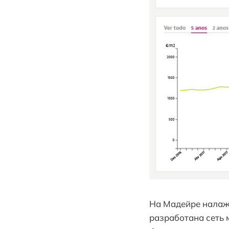
На Мадейре налаже
разработана сеть