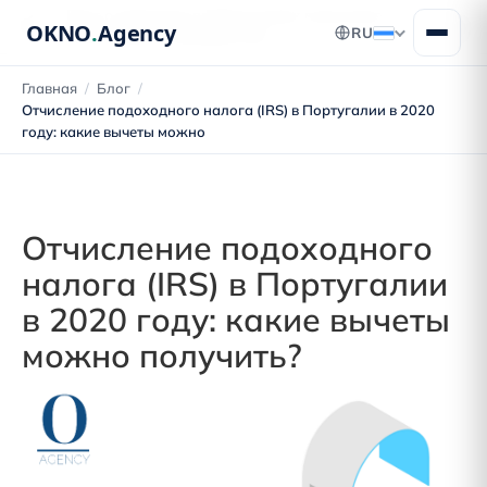
Блог о переезде в Португалию: получение
OKNO
.
Agency
RU
ВНЖ, ПМЖ и гражданства
Главная
/
Блог
/
Отчисление подоходного налога (IRS) в Португалии в 2020
году: какие вычеты можно
Отчисление подоходного
налога (IRS) в Португалии
в 2020 году: какие вычеты
можно получить?