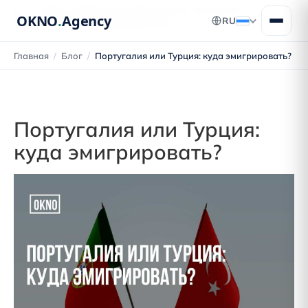
Блог о переезде в Португалию: получение
OKNO
.
Agency
RU
ВНЖ, ПМЖ и гражданства
Главная
/
Блог
/
Португалия или Турция: куда эмигрировать?
Португалия или Турция:
куда эмигрировать?