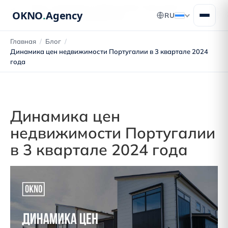
Блог о переезде в Португалию: получение
OKNO
.
Agency
RU
ВНЖ, ПМЖ и гражданства
Главная
/
Блог
/
Динамика цен недвижимости Португалии в 3 квартале 2024
года
Динамика цен
недвижимости Португалии
в 3 квартале 2024 года