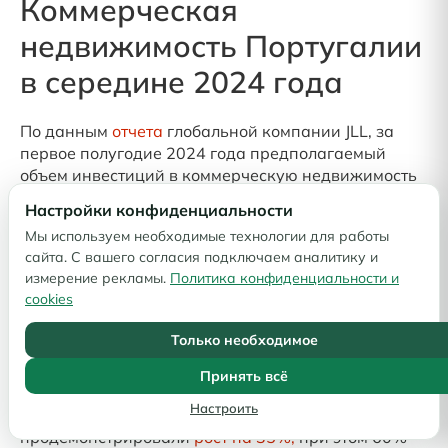
Коммерческая
недвижимость Португалии
в середине 2024 года
По данным
отчета
глобальной компании JLL, за
первое полугодие 2024 года предполагаемый
объем инвестиций в коммерческую недвижимость
Португалии составил 675 млн. евро. На фоне
Настройки конфиденциальности
активного развития гибридных форм работы и
Мы используем необходимые технологии для работы
активизации туристической сферы Португалии
сайта. С вашего согласия подключаем аналитику и
наблюдается инвесторы на 18% сократили
измерение рекламы.
Политика конфиденциальности и
вложения в сектор офисной недвижимости, при
cookies
этом объем инвестиций в гостиницы вырос на 38%.
Только необходимое
Заметное влияние на логистический и
промышленный сектор недвижимости Португалии
Принять всё
оказывают 3PL операторы. Сделки со складской и
Настроить
комбинированной коммерческой недвижимостью
продемонстрировали
рост на 35%,
при этом 60%