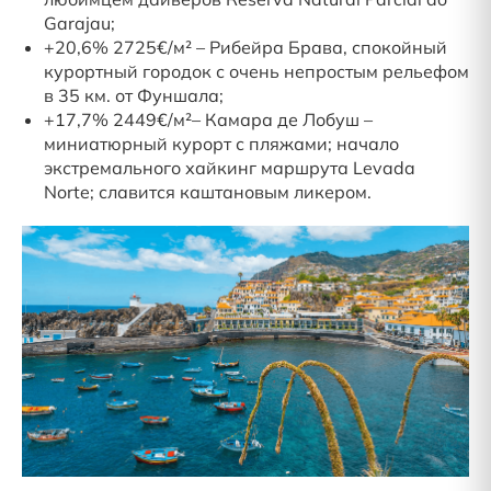
Garajau;
+20,6% 2725€/м² – Рибейра Брава, спокойный
курортный городок с очень непростым рельефом
в 35 км. от Фуншала;
+17,7% 2449€/м²– Камара де Лобуш –
миниатюрный курорт с пляжами; начало
экстремального хайкинг маршрута Levada
Norte; славится каштановым ликером.