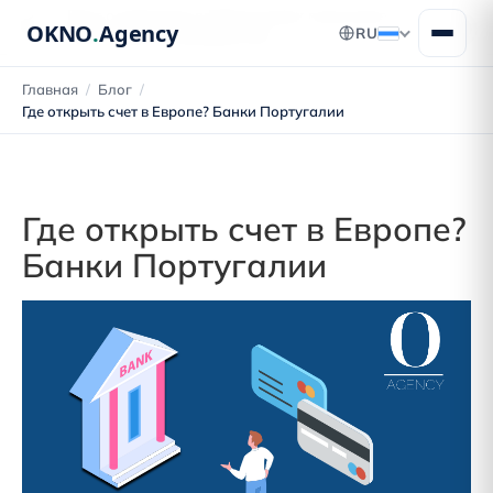
Блог о переезде в Португалию: получение
OKNO
.
Agency
RU
ВНЖ, ПМЖ и гражданства
Главная
/
Блог
/
Где открыть счет в Европе? Банки Португалии
Где открыть счет в Европе?
Банки Португалии