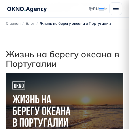
Блог о переезде в Португалию: получение
OKNO
.
Agency
RU
ВНЖ, ПМЖ и гражданства
Главная
/
Блог
/
Жизнь на берегу океана в Португалии
Жизнь на берегу океана в
Португалии