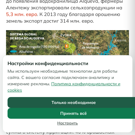
до появления водохранилища Alqueva, фермеры
Алентежу экспортировали сельхозпродукции на
5,3 млн. евро
. К 2013 году благодаря орошению
земель экспорт достиг 314 млн. евро.
Настройки конфиденциальности
Мы используем необходимые технологии для работы
сайта. С вашего согласия подключаем аналитику и
измерение рекламы.
Политика конфиденциальности и
cookies
Только необходимое
Принять всё
Настроить
Португалия вынуждена инвестировать серьезные
суммы в систему ирригации. 40% орошаемых