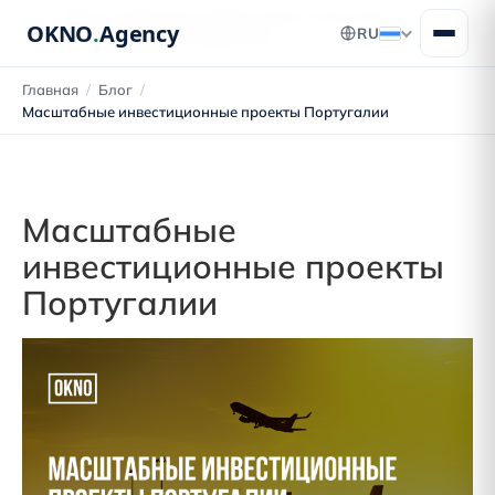
Блог о переезде в Португалию: получение
OKNO
.
Agency
RU
ВНЖ, ПМЖ и гражданства
Главная
/
Блог
/
Масштабные инвестиционные проекты Португалии
Масштабные
инвестиционные проекты
Португалии