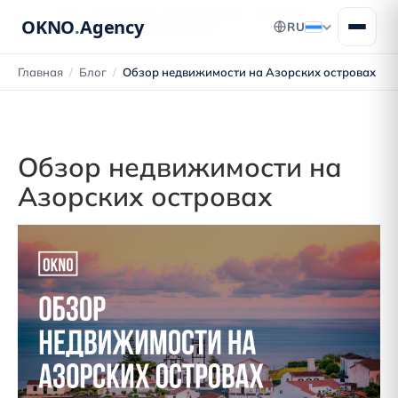
Блог о переезде в Португалию: получение
OKNO
.
Agency
RU
ВНЖ, ПМЖ и гражданства
Главная
/
Блог
/
Обзор недвижимости на Азорских островах
Обзор недвижимости на
Азорских островах