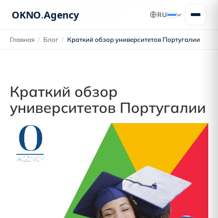
Блог о переезде в Португалию: получение
OKNO
.
Agency
RU
ВНЖ, ПМЖ и гражданства
Главная
/
Блог
/
Краткий обзор университетов Португалии
Краткий обзор
университетов Португалии