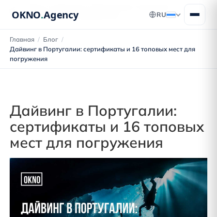
Блог о переезде в Португалию: получение
OKNO
.
Agency
RU
ВНЖ, ПМЖ и гражданства
Главная
/
Блог
/
Дайвинг в Португалии: сертификаты и 16 топовых мест для
погружения
Дайвинг в Португалии:
сертификаты и 16 топовых
мест для погружения