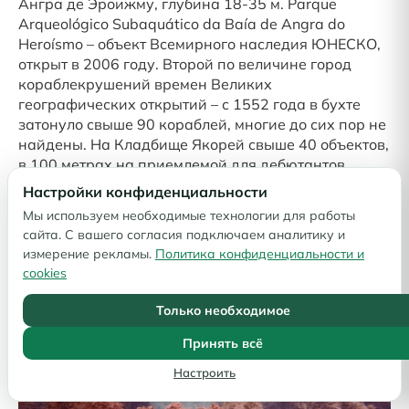
Ангра де Эроижму, глубина 18-35 м. Parque
Arqueológico Subaquático da Baía de Angra do
Heroísmo – объект Всемирного наследия ЮНЕСКО,
открыт в 2006 году. Второй по величине город
кораблекрушений времен Великих
географических открытий – с 1552 года в бухте
затонуло свыше 90 кораблей, многие до сих пор не
найдены. На Кладбище Якорей свыше 40 объектов,
в 100 метрах на приемлемой для дебютантов
глубине 8-11 м. лежит корабль Lidador.
Настройки конфиденциальности
Мы используем необходимые технологии для работы
сайта. С вашего согласия подключаем аналитику и
измерение рекламы.
Политика конфиденциальности и
cookies
Только необходимое
Принять всё
Настроить