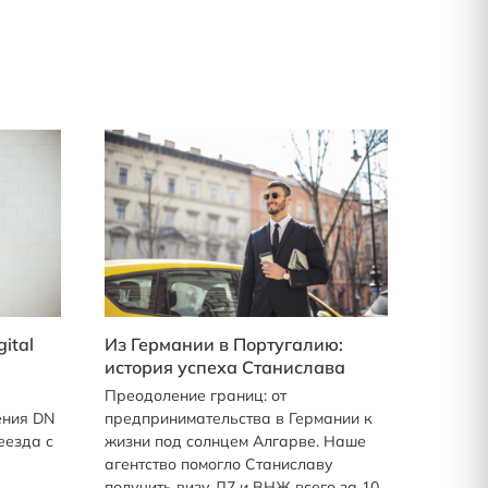
ital
Из Германии в Португалию:
история успеха Станислава
Преодоление границ: от
ения DN
предпринимательства в Германии к
еезда с
жизни под солнцем Алгарве. Наше
агентство помогло Станиславу
получить визу Д7 и ВНЖ всего за 10