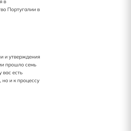
я в
тво Португалии в
ии и утверждения
ии прошло семь
у вас есть
 но и к процессу