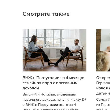
Смотрите также
ВНЖ в Португалии за 4 месяца:
От вре
семейная пара с пассивным
Герман
доходом
новая 
детьми
Виталий и Наталья, владельцы
пассивного дохода, получили визу D7
Семья И
и ВНЖ в Португалии всего за 4
из Герм
месяца! Мы организовали всё: от
стабиль