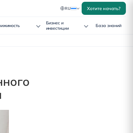
Хотите начать?
RU
Бизнес и
вижимость
База знаний
инвестиции
нного
м