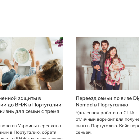
менной защиты в
Переезд семьи по визе Dig
ии до ВНЖ в Португалии:
Nomad в Португалию
жизнь для семьи с тремя
Удаленная работа на США -
отличный вариант для получ
вана из Украины переехала
визы в Португалию. Кейс пер
ании в Португалию, обретя
семьей.
ность и ВНЖ для всех членов