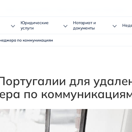
Кейсы получения ВНЖ в Португалии клиентами Okno.Agency
Юридические
Нотариат и
Нед
услуги
документы
енеджера по коммуникациям
Португалии для удале
ера по коммуникация