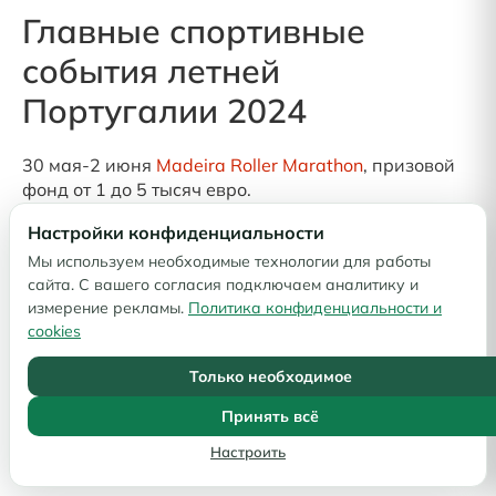
Главные спортивные
события летней
Португалии 2024
30 мая-2 июня
Madeira Roller Marathon
, призовой
фонд от 1 до 5 тысяч евро.
Настройки конфиденциальности
7-10 июня. 7-й
Спортивный фестиваль Алгарве
.
Основные дисциплины регби, нетбол, гольф.
Мы используем необходимые технологии для работы
сайта. С вашего согласия подключаем аналитику и
14-15 июня -
Ultra Sky Marathon
, непростой бег по
измерение рекламы.
Политика конфиденциальности и
пересеченной местности в горах. Четыре трассы,
cookies
включая «Вертикальный километр Сантаны» с
Только необходимое
перепадом высот 1003 метра и кульминационной
обзорной площадкой на высоте 1785м. В этом
Принять всё
сезоне предусмотрены детские забеги для трех
возрастных групп, протяженность от 600 до 1100
Настроить
м.