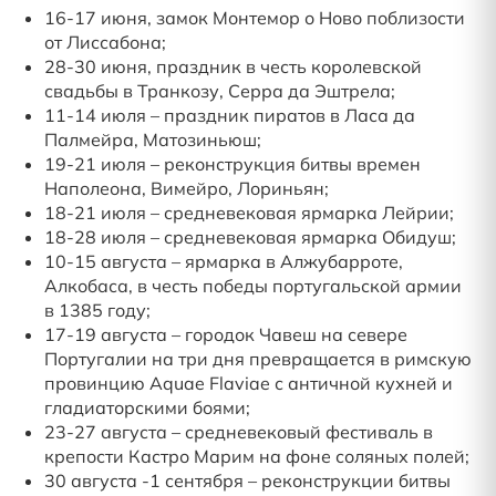
16-17 июня, замок Монтемор о Ново поблизости
от Лиссабона;
28-30 июня, праздник в честь королевской
свадьбы в Транкозу, Серра да Эштрела;
11-14 июля – праздник пиратов в Ласа да
Палмейра, Матозиньюш;
19-21 июля – реконструкция битвы времен
Наполеона, Вимейро, Лориньян;
18-21 июля – средневековая ярмарка Лейрии;
18-28 июля – средневековая ярмарка Обидуш;
10-15 августа – ярмарка в Алжубарроте,
Алкобаса, в честь победы португальской армии
в 1385 году;
17-19 августа – городок Чавеш на севере
Португалии на три дня превращается в римскую
провинцию Aquae Flaviae с античной кухней и
гладиаторскими боями;
23-27 августа – средневековый фестиваль в
крепости Кастро Марим на фоне соляных полей;
30 августа -1 сентября – реконструкции битвы