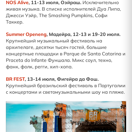
NOS Alive
, 11-13 июля, Оэйраш.
Исключительно
живая музыка. В списке исполнителей Дуа Липа,
Джесси Уэйр, The Smashing Pumpkins, Софи
Таккер.
Summer Openeng
, Мадейра, 12-13 и 19-20 июля.
Крупнейший музыкальный фестиваль на
архипелаге, десятки тысяч гостей, большие
концертные площадки в Parque de Santa Catarina и
Praceta do Infante Фуншала. Микс соул, техно,
фанк, фолк, регги, хип-хопа.
BR FEST
, 13-14 июля, Фигейра да Фош.
Крупнейший бразильский фестиваль в Португалии
с концертами и светомузыкальными шоу на пляже.