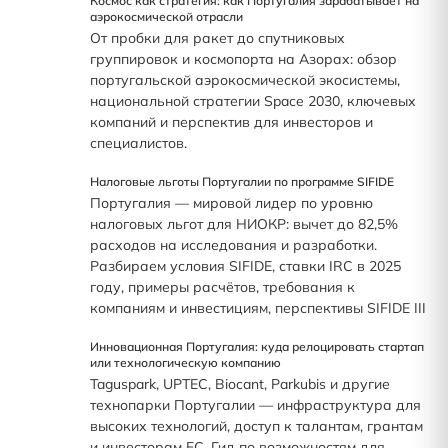
Космос как стратегия: как Португалия зарабатывает на
аэрокосмической отрасли
От пробки для ракет до спутниковых
группировок и космопорта на Азорах: обзор
португальской аэрокосмической экосистемы,
национальной стратегии Space 2030, ключевых
компаний и перспектив для инвесторов и
специалистов.
Налоговые льготы Португалии по программе SIFIDE
Португалия — мировой лидер по уровню
налоговых льгот для НИОКР: вычет до 82,5%
расходов на исследования и разработки.
Разбираем условия SIFIDE, ставки IRC в 2025
году, примеры расчётов, требования к
компаниям и инвестициям, перспективы SIFIDE III
Инновационная Португалия: куда релоцировать стартап
или технологическую компанию
Taguspark, UPTEC, Biocant, Parkubis и другие
технопарки Португалии — инфраструктура для
высоких технологий, доступ к талантам, грантам
и инвесторам ЕС. Гид по возможностям для