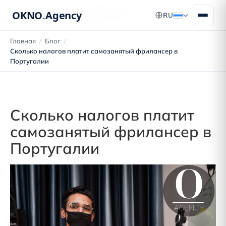
Блог о переезде в Португалию: получение
OKNO
.
Agency
RU
ВНЖ, ПМЖ и гражданства
Главная
/
Блог
/
Сколько налогов платит самозанятый фрилансер в
Португалии
Сколько налогов платит
самозанятый фрилансер в
Португалии