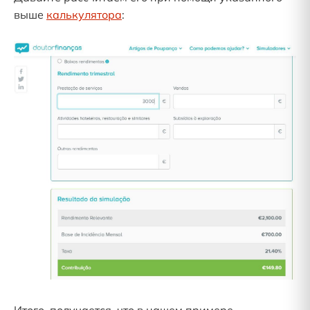
выше
калькулятора
:
Итого, получается, что в нашем примере